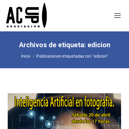
Archivos de etiqueta:
edicion
Estás aquí:
Inicio
Publicaciones etiquetadas con "edicion"