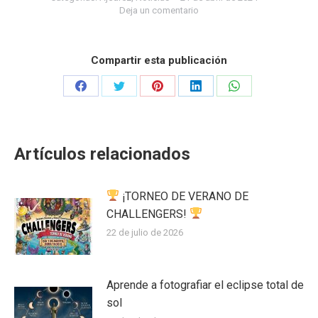
Deja un comentario
Compartir esta publicación
Share
Share
Share
Share
Share
on
on
on
on
on
Facebook
Twitter
Pinterest
LinkedIn
WhatsApp
Artículos relacionados
¡TORNEO DE VERANO DE
CHALLENGERS!
22 de julio de 2026
Aprende a fotografiar el eclipse total de
sol