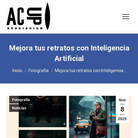
Mejora tus retratos con Inteligencia
Artificial
Estás aquí:
Inicio
Fotografía
Mejora tus retratos con Inteligencia…
Fotografía
Nov
8
Noticias
2025