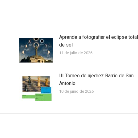
on
on
on
tter
Pinterest
LinkedIn
WhatsApp
Aprende a fotografiar el eclipse total
de sol
11 de julio de 2026
III Torneo de ajedrez Barrio de San
Antonio
10 de junio de 2026