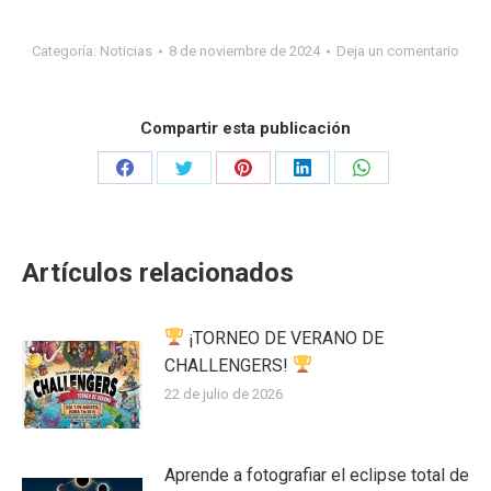
Categoría:
Noticias
8 de noviembre de 2024
Deja un comentario
Compartir esta publicación
Share
Share
Share
Share
Share
on
on
on
on
on
Facebook
Twitter
Pinterest
LinkedIn
WhatsApp
Artículos relacionados
¡TORNEO DE VERANO DE
CHALLENGERS!
22 de julio de 2026
Aprende a fotografiar el eclipse total de