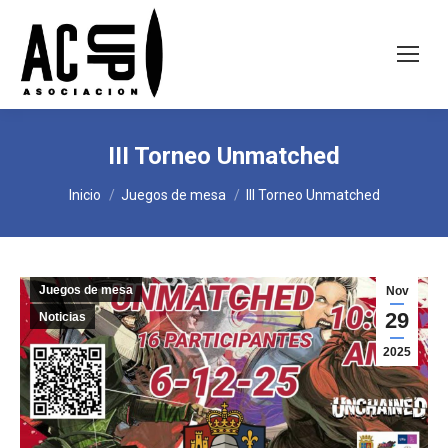
III Torneo Unmatched
Estás aquí:
Inicio
Juegos de mesa
III Torneo Unmatched
Juegos de mesa
Nov
29
Noticias
2025