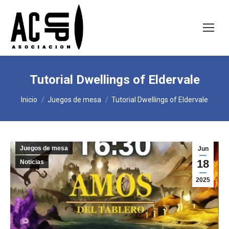
Tutorial Dwellings of Eldervale
Estás aquí:
Inicio
Juegos de mesa
Tutorial Dwellings of Eldervale
Juegos de mesa
Jun
18
Noticias
2025